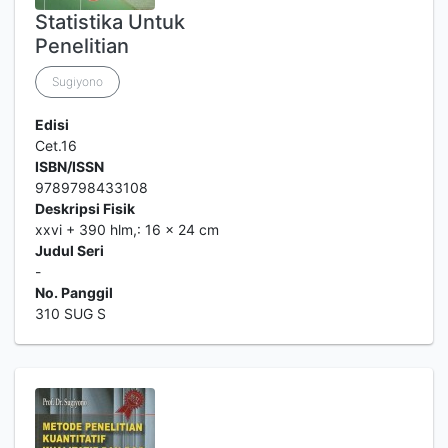
Statistika Untuk
Penelitian
Sugiyono
Edisi
Cet.16
ISBN/ISSN
9789798433108
Deskripsi Fisik
xxvi + 390 hlm,: 16 x 24 cm
Judul Seri
-
No. Panggil
310 SUG S