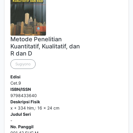
Metode Penelitian
Kuantitatif, Kualitatif, dan
R dan D
Sugiyono
Edisi
Cet.9
ISBN/ISSN
9798433640
Deskripsi Fisik
x + 334 hlm,: 16 x 24 cm
Judul Seri
-
No. Panggil
001.42 SUG M