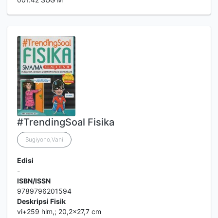
#TrendingSoal Fisika
Sugiyono,Vani
Edisi
-
ISBN/ISSN
9789796201594
Deskripsi Fisik
vi+259 hlm,; 20,2x27,7 cm