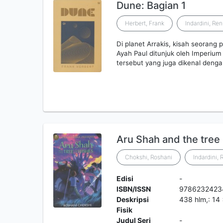
Dune: Bagian 1
Herbert, Frank
Indardini, Ren
Di planet Arrakis, kisah seorang
Ayah Paul ditunjuk oleh Imperium
tersebut yang juga dikenal deng
Aru Shah and the tree
Chokshi, Roshani
Indardini, 
Edisi
-
ISBN/ISSN
9786232423
Deskripsi
438 hlm,: 14
Fisik
Judul Seri
-