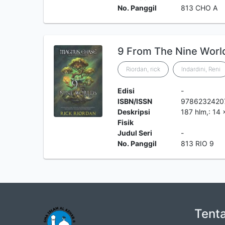
No. Panggil
813 CHO A
9 From The Nine Worl
Riordan, rick
Indardini, Reni
Edisi
-
ISBN/ISSN
9786232420
Deskripsi
187 hlm,: 14
Fisik
Judul Seri
-
No. Panggil
813 RIO 9
Tent