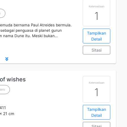
Ketersediaan
1
i
 pemuda bernama Paul Atreides bermula.
 sebagai penguasa di planet gurun
Tampilkan
an nama Dune itu. Meski bukan…
Detail
Sitasi
 of wishes
Ketersediaan
1
Reni
411
Tampilkan
 x 21 cm
Detail
Sitasi