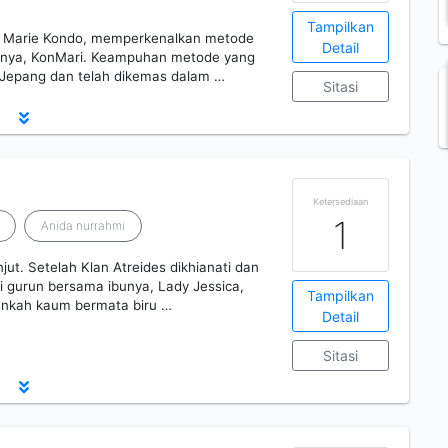
Tampilkan
, Marie Kondo, memperkenalkan metode
Detail
anya, KonMari. Keampuhan metode yang
i Jepang dan telah dikemas dalam …
Sitasi
Ketersediaan
1
Anida nurrahmi
njut. Setelah Klan Atreides dikhianati dan
 gurun bersama ibunya, Lady Jessica,
Tampilkan
ankah kaum bermata biru …
Detail
Sitasi