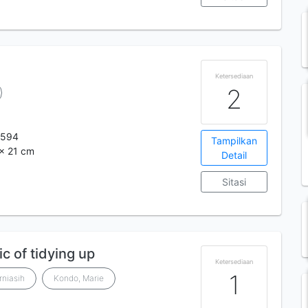
Ketersediaan
2
9594
Tampilkan
 x 21 cm
Detail
Sitasi
c of tidying up
Ketersediaan
1
rniasih
Kondo, Marie