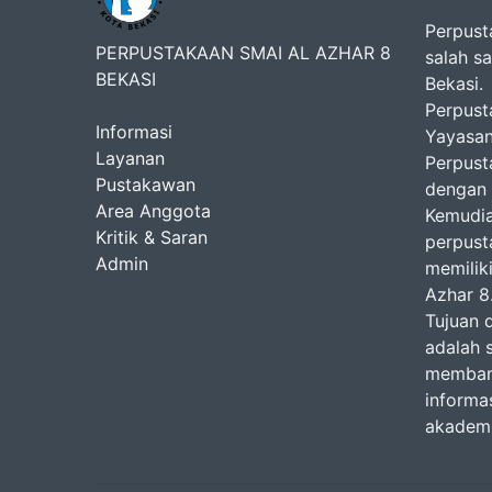
Perpust
PERPUSTAKAAN SMAI AL AZHAR 8
salah s
BEKASI
Bekasi.
Perpusta
Informasi
Yayasan
Layanan
Perpust
Pustakawan
dengan 
Area Anggota
Kemudia
Kritik & Saran
perpust
Admin
memiliki
Azhar 8
Tujuan 
adalah 
membant
informa
akademi