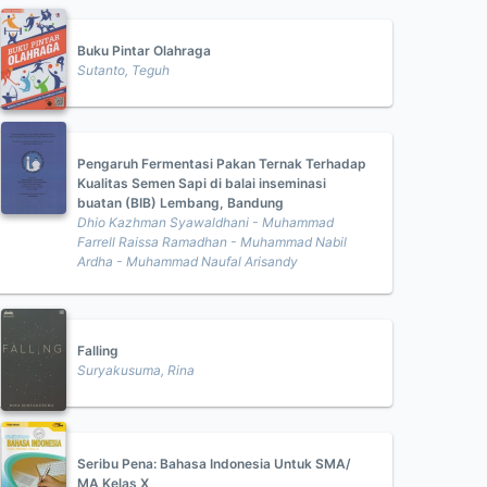
Buku Pintar Olahraga
Sutanto, Teguh
Pengaruh Fermentasi Pakan Ternak Terhadap
Kualitas Semen Sapi di balai inseminasi
buatan (BIB) Lembang, Bandung
Dhio Kazhman Syawaldhani - Muhammad
Farrell Raissa Ramadhan - Muhammad Nabil
Ardha - Muhammad Naufal Arisandy
Falling
Suryakusuma, Rina
Seribu Pena: Bahasa Indonesia Untuk SMA/
MA Kelas X