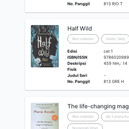
No. Panggil
813 RIO T
Half Wild
Reni indardini
Green, Sally
Edisi
cet 1
ISBN/ISSN
978602098
Deskripsi
459 hlm,: 14
Fisik
Judul Seri
-
No. Panggil
813 GRE H
The life-changing magi
Reni indardini
Ika Yuliana Ku
Nurjannah Intan