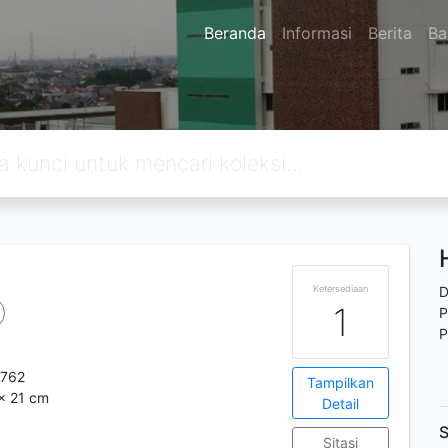
Beranda
Informasi
Berita
Ba
Ketersediaan
D
1
P
P
762
Tampilkan
 x 21 cm
Detail
S
Sitasi