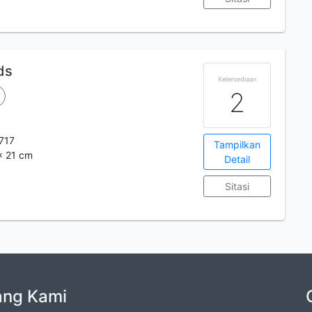
ds
Ketersediaan
2
717
Tampilkan
 x 21 cm
Detail
Sitasi
ang Kami