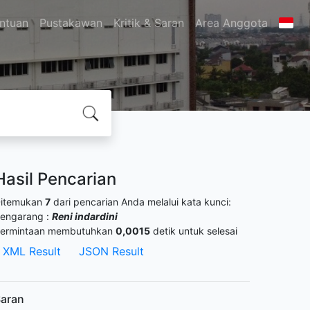
ntuan
Pustakawan
Kritik & Saran
Area Anggota
Hasil Pencarian
itemukan
7
dari pencarian Anda melalui kata kunci:
engarang :
Reni indardini
ermintaan membutuhkan
0,0015
detik untuk selesai
XML Result
JSON Result
aran