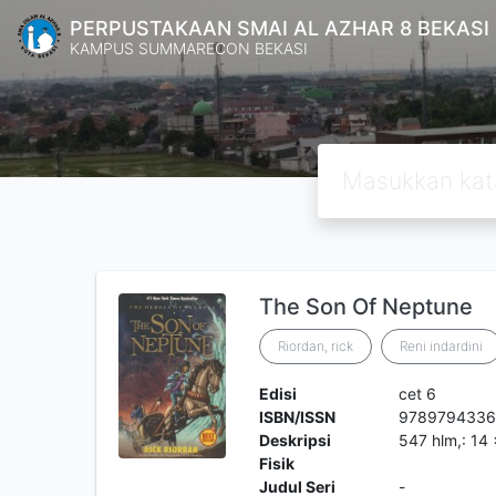
PERPUSTAKAAN SMAI AL AZHAR 8 BEKASI
KAMPUS SUMMARECON BEKASI
The Son Of Neptune
Riordan, rick
Reni indardini
Edisi
cet 6
ISBN/ISSN
9789794336
Deskripsi
547 hlm,: 14
Fisik
Judul Seri
-