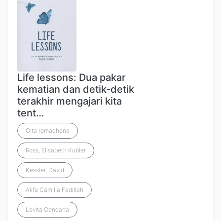
Life lessons: Dua pakar
kematian dan detik-detik
terakhir mengajari kita
tent…
Gita romadhona
Ross, Elisabeth Kubler
Kessler, David
Alifa Camilia Fadillah
Lovita Cendana