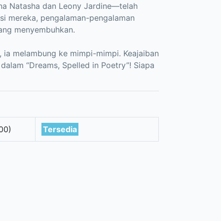
ena Natasha dan Leony Jardine—telah
isi mereka, pengalaman-pengalaman
 yang menyembuhkan.
a, ia melambung ke mimpi-mimpi. Keajaiban
alam “Dreams, Spelled in Poetry”! Siapa
00)
Tersedia