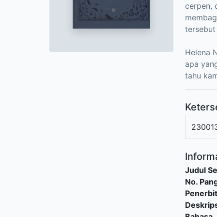
cerpen, 
membagi
tersebut
Helena N
apa yang
tahu kam
Keters
23001
Informa
Judul Se
No. Pang
Penerbi
Deskrips
Bahasa