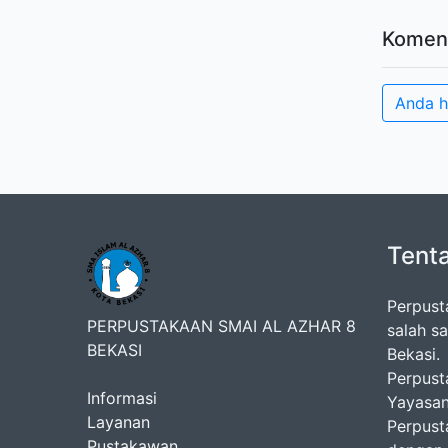
Komen
Anda h
Tent
Perpust
PERPUSTAKAAN SMAI AL AZHAR 8
salah s
BEKASI
Bekasi.
Perpusta
Informasi
Yayasan
Layanan
Perpust
Pustakawan