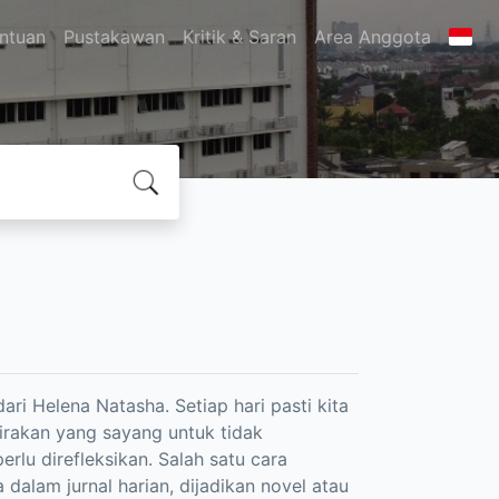
ntuan
Pustakawan
Kritik & Saran
Area Anggota
ri Helena Natasha. Setiap hari pasti kita
akan yang sayang untuk tidak
lu direfleksikan. Salah satu cara
alam jurnal harian, dijadikan novel atau