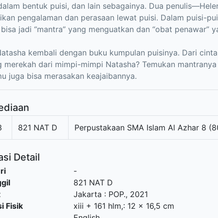
dalam bentuk puisi, dan lain sebagainya. Dua penulis—Hel
kan pengalaman dan perasaan lewat puisi. Dalam puisi-pu
 bisa jadi “mantra” yang menguatkan dan “obat penawar”
atasha kembali dengan buku kumpulan puisinya. Dari cint
 merekah dari mimpi-mimpi Natasha? Temukan mantranya d
u juga bisa merasakan keajaibannya.
ediaan
3
821 NAT D
Perpustakaan SMA Islam Al Azhar 8 (8
si Detail
ri
-
gil
821 NAT D
t
Jakarta
:
POP
.,
2021
i Fisik
xiii + 161 hlm,: 12 x 16,5 cm
English