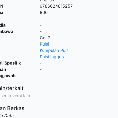
SN
9786024815257
si
800
-
dia
-
embawa
-
Cet.2
Puisi
Kumpulan Puisi
Puisi Inggris
il Spesifik
-
aan
-
ngjawab
ain/terkait
sedia versi lain
an Berkas
da Data