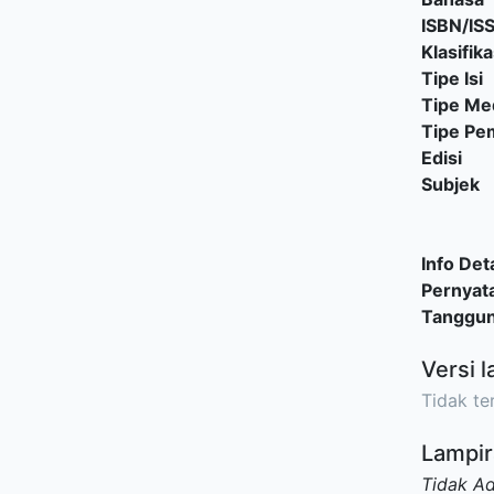
ISBN/IS
Klasifika
Tipe Isi
Tipe Me
Tipe P
Edisi
Subjek
Info Deta
Pernyat
Tanggu
Versi l
Tidak ter
Lampir
Tidak A