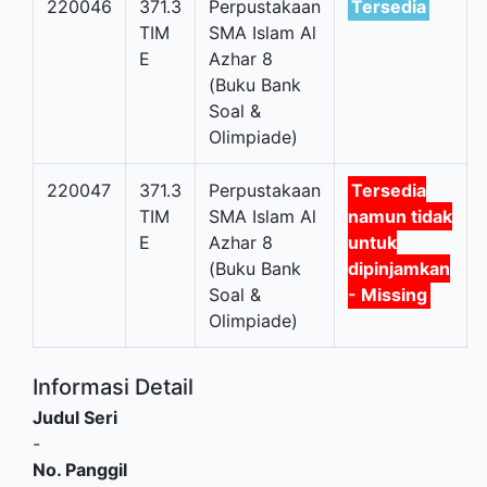
220046
371.3
Perpustakaan
Tersedia
TIM
SMA Islam Al
E
Azhar 8
(Buku Bank
Soal &
Olimpiade)
220047
371.3
Perpustakaan
Tersedia
TIM
SMA Islam Al
namun tidak
E
Azhar 8
untuk
(Buku Bank
dipinjamkan
Soal &
- Missing
Olimpiade)
Informasi Detail
Judul Seri
-
No. Panggil