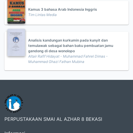
Kamus 3 bahasa Arab Indonesia Inggris
Tim Lintas Media
Analisis kandungan kurkumin pada kunyit dan
temulawak sebagai bahan baku pembuatan jamu
gendong di desa wonolopo
Altair Rafif Hidayat - Muhammad Fahrel Dimas -
Muhammad Ghazi Fathan Mubina
PERPUSTAKAAN SMAI AL AZHAR 8 BEKASI