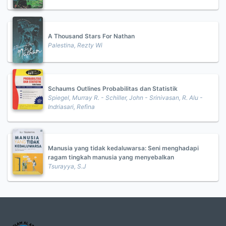
A Thousand Stars For Nathan
Palestina, Rezty Wi
Schaums Outlines Probabilitas dan Statistik
Spiegel, Murray R. - Schiller, John - Srinivasan, R. Alu -
Indriasari, Refina
Manusia yang tidak kedaluwarsa: Seni menghadapi
ragam tingkah manusia yang menyebalkan
Tsurayya, S.J