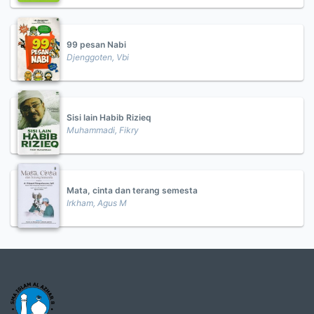
99 pesan Nabi
Djenggoten, Vbi
Sisi lain Habib Rizieq
Muhammadi, Fikry
Mata, cinta dan terang semesta
Irkham, Agus M